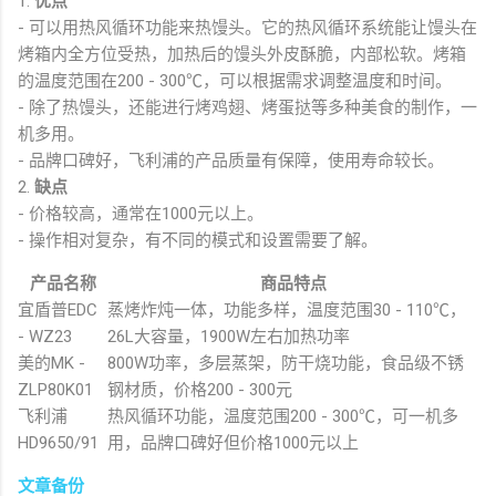
1.
优点
- 可以用热风循环功能来热馒头。它的热风循环系统能让馒头在
烤箱内全方位受热，加热后的馒头外皮酥脆，内部松软。烤箱
的温度范围在200 - 300℃，可以根据需求调整温度和时间。
- 除了热馒头，还能进行烤鸡翅、烤蛋挞等多种美食的制作，一
机多用。
- 品牌口碑好，飞利浦的产品质量有保障，使用寿命较长。
2.
缺点
- 价格较高，通常在1000元以上。
- 操作相对复杂，有不同的模式和设置需要了解。
产品名称
商品特点
宜盾普EDC
蒸烤炸炖一体，功能多样，温度范围30 - 110℃，
- WZ23
26L大容量，1900W左右加热功率
美的MK -
800W功率，多层蒸架，防干烧功能，食品级不锈
ZLP80K01
钢材质，价格200 - 300元
飞利浦
热风循环功能，温度范围200 - 300℃，可一机多
HD9650/91
用，品牌口碑好但价格1000元以上
文章备份