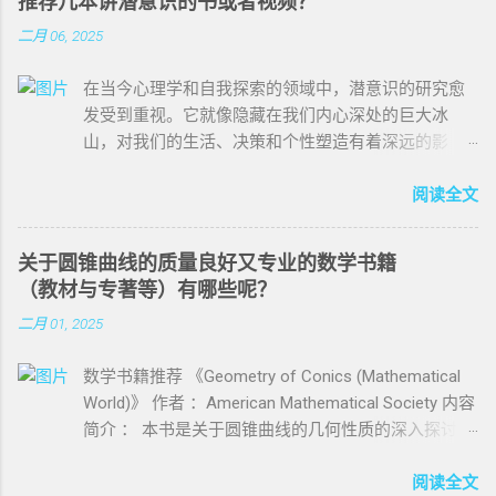
推荐几本讲潜意识的书或者视频？
二月 06, 2025
在当今心理学和自我探索的领域中，潜意识的研究愈
发受到重视。它就像隐藏在我们内心深处的巨大冰
山，对我们的生活、决策和个性塑造有着深远的影
响。以下为你推荐几本深入剖析潜意识的书籍。 -
《思考，快与慢》（ Thinking, Fast and Slow ） - 核心
阅读全文
内容 ：这本书由丹尼尔·卡尼曼所著，他通过对人类思
维系统深入研究，将其分为快与慢两个系统。快思考
关于圆锥曲线的质量良好又专业的数学书籍
基于直觉、经验和习惯，能迅速做出判断；慢思考则
（教材与专著等）有哪些呢？
依靠逻辑分析，需要耗费更多精力。作者详细阐述了
二月 01, 2025
两种系统在大脑中的运作机制及相互关系。 - 独特价
值 ：书中提供了诸多生动的实验和实例，让读者直观
数学书籍推荐 《Geometry of Conics (Mathematical
理解这两种思维模式在日常生活中的应用与影响。例
World)》 作者 ：American Mathematical Society 内容
如，在投资决策中，快思考可能基于表面趋势迅速做
简介 ： 本书是关于圆锥曲线的几何性质的深入探讨，
出选择，而慢思考则能更全面分析数据和风险。此
涵盖了从基础概念到高级理论的各个方面。 丰富性 ：
外，书中探讨了两种思维系统在认知偏差形成中的作
书中包含了大量的几何图形和实例，帮助读者更好地
阅读全文
用，如过度自信、损失厌恶等，帮助读者认识到自身