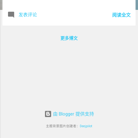
行模拟类游戏或者第一人称射击游戏中，玩家可以利用手柄
的陀螺仪来控制视角的转动。像在《现代战争5》这样的射击
发表评论
阅读全文
游戏中，玩家可以将手柄的陀螺仪与手机屏幕上的视角绑
定，通过倾斜手柄来实现快速转向，提供更加真实和流畅的
游戏操控体验。 手柄推荐 - 北通G2组合手柄 参数配置 ： 它
更多博文
采用了蓝牙5.0连接技术，能够快速稳定地与手机配对。手柄
主体为ABS材质，具有较好的握持手感。按键布局合理，包
括方向键、功能键、肩键等共12个按键。其中，它的陀螺仪
精度较高，可以精确到±0.1°的角度变化检测。 优点 ： 兼容
性强，不仅支持安卓手机，还支持苹果手机（通过特定的转
接方式）。价格相对较为亲民，在百元以内。其握持设计符
合人体工程学，长时间玩游戏手部不容易疲劳。 缺点 ： 对
于一些超大型游戏，可能会出现偶尔的延迟现象，但这种情
况比较少见。 飞智wee 2T拉伸手柄 参数配置 ： 支持蓝牙4.0
连接。采用独特的拉伸手柄设计，展开后可适配多种尺寸的
手机。它内置高精度陀螺仪，响应速度快，延迟低至30ms。
由 Blogger 提供支持
手柄上有6轴体感功能，除了陀螺仪外，还能检测加速度等数
主题背景图片创建者：
Deejpilot
据。 优点 ： 拉伸手柄的设计非常新颖，对于不同大小的手
机都能很好地适配。6轴体感功能让游戏操控更加多样化，在