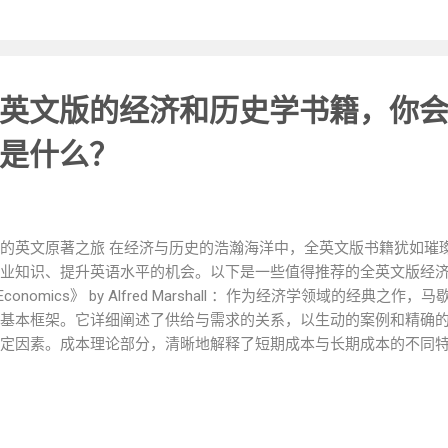
所左右，坚持自己的投资策略。 亮点 ： 内容全面且深入，涵盖了
方法都有详细的讲解。 案例丰富，通过实际的公司案例分析，帮助
具有很强的指导意义，无论是初学者还是有经验的投资者，都能从中获
业和复杂，对于没有财务基础的读者来说可能有一定的阅读难度。 
英文版的经济和历史学书籍，你
能需要根据实际情况进行调整和改进。 《经济周期》 作者 ：霍华德·
深入探讨了经济周期的本质、特征和影响因素。他指出，经济周期是
是什么？
策、财政政策、企业盈利、消费者信心等。 通过对历史数据的分析
及其特点，并分析了在不同阶段中股市的表现和投资策略。例如，
可能表现较好；而在经济复苏期，周期性行业如工业、金融等可能会
管理的重要性，提醒投资者要根据经济周期的变化及时调整自己的投
的英文原著之旅 在经济与历史的浩瀚海洋中，全英文版书籍犹如璀
期的分析深入透彻，能够...
业知识、提升英语水平的机会。以下是一些值得推荐的全英文版经济
s of Economics》 by Alfred Marshall ：作为经济学领域的经
基本框架。它详细阐述了供给与需求的关系，以生动的案例和精确
定因素。成本理论部分，清晰地解释了短期成本与长期成本的不同
分配理论方面，深入探讨了土地、劳动、资本和企业家才能等生产
济体系中的利益分配。这本书逻辑严谨，条理清晰，通过大量图表
济学入门与深入学习的不二之选。 《Freakonomics: A Rogue Econom
of Everything》 by Steven D. Levitt and Stephen J. Dub