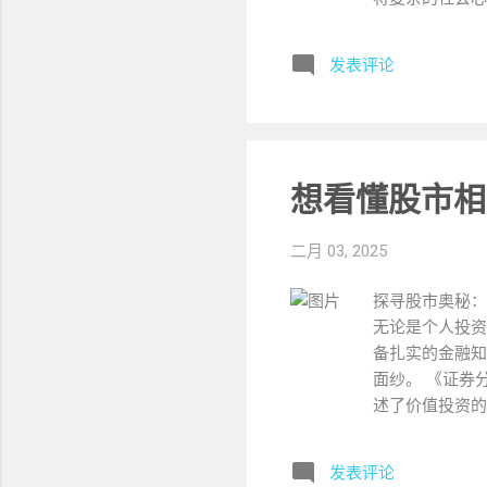
系等多个方面，
了理论知识，作
发表评论
知识与现实世界
效性和前沿性，
类的思维机制，
统1负责快速直
偏见与错误 ：
想看懂股市相
响我们的判断和
的运作方式，可
二月 03, 2025
曼） 这本关于
量心理学研究，
探寻股市奥秘：
提供了理论知识
无论是个人投资
相爱，再到相守
备扎实的金融知
心开始：学会情
面纱。 《证券分
种全新的情绪...
述了价值投资的
念，即股票价格
公司资产、盈利
发表评论
判断股票是否被