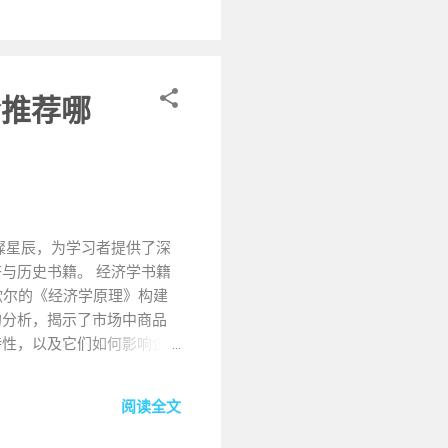
价值投资的各个方面，从基本
读者更好地理解和应用价值
得启发和收获。 不足 ：
书中的一些方法和指标在现
会推荐哪
马克斯 核心内容 ： 霍华德
由多种因素共同作用的结
和研究，书中总结出了经济
在经济衰退期，防御性行业
有较大的涨幅。 此外，书
资组合，以降低风险。 亮
璨星辰，为学习者提供了深
与历史书籍。 经济学书籍
典之作，马歇尔的《经济学原理》构建
的分析，揭示了市场中商品
特性，以及它们如何影响企
要素的价格形成机制，使读
与实例，将复杂的经济概念
阅读全文
ist Explores the
ner ：这本书以独特新颖的视角和方法，探索